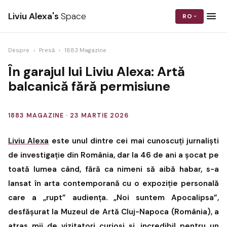
Liviu Alexa's
Space
RO
Despre
›
Presă
›
1883 Magazine
În garajul lui Liviu Alexa: Artă
balcanică fără permisiune
1883 MAGAZINE
·
23 MARTIE 2026
Liviu Alexa
este unul dintre cei mai cunoscuți jurnaliști
de investigație din România, dar la 46 de ani a șocat pe
toată lumea când, fără ca nimeni să aibă habar, s-a
lansat în arta contemporană cu o expoziție personală
care a „rupt” audiența. „Noi suntem Apocalipsa”,
desfășurat la Muzeul de Artă Cluj-Napoca (România), a
atras mii de vizitatori curioși și, incredibil pentru un