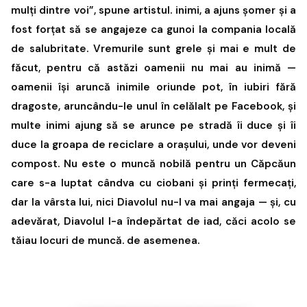
mulți dintre voi”, spune artistul. inimi, a ajuns șomer și a
fost forțat să se angajeze ca gunoi la compania locală
de salubritate. Vremurile sunt grele și mai e mult de
făcut, pentru că astăzi oamenii nu mai au inimă —
oamenii își aruncă inimile oriunde pot, în iubiri fără
dragoste, aruncându-le unul în celălalt pe Facebook, și
multe inimi ajung să se arunce pe stradă îi duce și îi
duce la groapa de reciclare a orașului, unde vor deveni
compost. Nu este o muncă nobilă pentru un Căpcăun
care s-a luptat cândva cu ciobani și prinți fermecați,
dar la vârsta lui, nici Diavolul nu-l va mai angaja — și, cu
adevărat, Diavolul l-a îndepărtat de iad, căci acolo se
tăiau locuri de muncă. de asemenea.