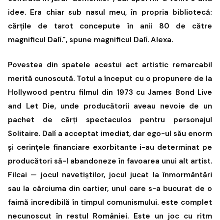
idee. Era chiar sub nasul meu, în propria bibliotecă:
cărțile de tarot concepute în anii 80 de către
magnificul Dalí.", spune magnificul Dalí. Alexa.
Povestea din spatele acestui act artistic remarcabil
merită cunoscută. Totul a început cu o propunere de la
Hollywood pentru filmul din 1973 cu James Bond Live
and Let Die, unde producătorii aveau nevoie de un
pachet de cărți spectaculos pentru personajul
Solitaire. Dalí a acceptat imediat, dar ego-ul său enorm
și cerințele financiare exorbitante i-au determinat pe
producători să-l abandoneze în favoarea unui alt artist.
Filcai — jocul navetiștilor, jocul jucat la înmormântări
sau la cârciuma din cartier, unul care s-a bucurat de o
faimă incredibilă în timpul comunismului. este complet
necunoscut în restul României. Este un joc cu ritm