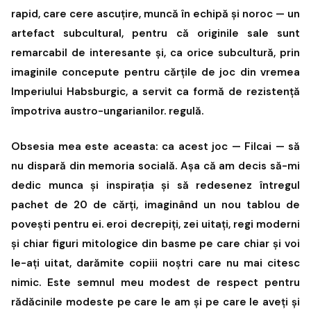
rapid, care cere ascuțire, muncă în echipă și noroc — un
artefact subcultural, pentru că originile sale sunt
remarcabil de interesante și, ca orice subcultură, prin
imaginile concepute pentru cărțile de joc din vremea
Imperiului Habsburgic, a servit ca formă de rezistență
împotriva austro-ungarianilor. regulă.
Obsesia mea este aceasta: ca acest joc — Filcai — să
nu dispară din memoria socială. Așa că am decis să-mi
dedic munca și inspirația și să redesenez întregul
pachet de 20 de cărți, imaginând un nou tablou de
povești pentru ei. eroi decrepiți, zei uitați, regi moderni
și chiar figuri mitologice din basme pe care chiar și voi
le-ați uitat, darămite copiii noștri care nu mai citesc
nimic. Este semnul meu modest de respect pentru
rădăcinile modeste pe care le am și pe care le aveți și