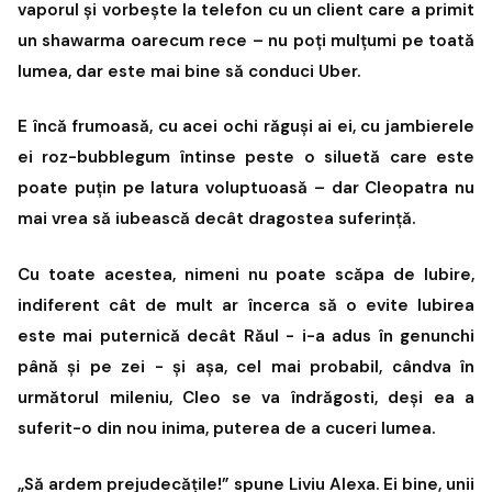
vaporul și vorbește la telefon cu un client care a primit
un shawarma oarecum rece – nu poți mulțumi pe toată
lumea, dar este mai bine să conduci Uber.
E încă frumoasă, cu acei ochi răguși ai ei, cu jambierele
ei roz-bubblegum întinse peste o siluetă care este
poate puțin pe latura voluptuoasă – dar Cleopatra nu
mai vrea să iubească decât dragostea suferință.
Cu toate acestea, nimeni nu poate scăpa de Iubire,
indiferent cât de mult ar încerca să o evite Iubirea
este mai puternică decât Răul - i-a adus în genunchi
până și pe zei - și așa, cel mai probabil, cândva în
următorul mileniu, Cleo se va îndrăgosti, deși ea a
suferit-o din nou inima, puterea de a cuceri lumea.
„Să ardem prejudecățile!” spune Liviu Alexa. Ei bine, unii