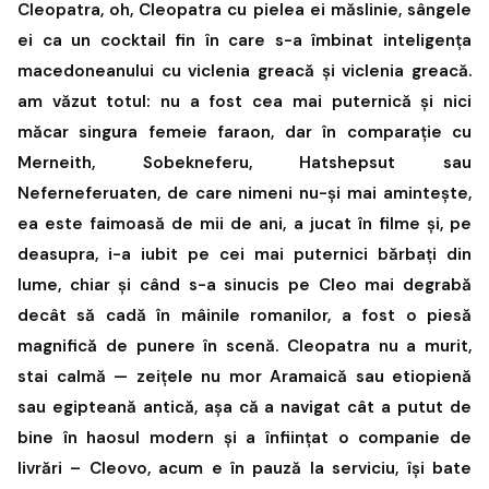
Cleopatra, oh, Cleopatra cu pielea ei măslinie, sângele
ei ca un cocktail fin în care s-a îmbinat inteligența
macedoneanului cu viclenia greacă și viclenia greacă.
am văzut totul: nu a fost cea mai puternică și nici
măcar singura femeie faraon, dar în comparație cu
Merneith, Sobekneferu, Hatshepsut sau
Neferneferuaten, de care nimeni nu-și mai amintește,
ea este faimoasă de mii de ani, a jucat în filme și, pe
deasupra, i-a iubit pe cei mai puternici bărbați din
lume, chiar și când s-a sinucis pe Cleo mai degrabă
decât să cadă în mâinile romanilor, a fost o piesă
magnifică de punere în scenă. Cleopatra nu a murit,
stai calmă — zeițele nu mor Aramaică sau etiopienă
sau egipteană antică, așa că a navigat cât a putut de
bine în haosul modern și a înființat o companie de
livrări – Cleovo, acum e în pauză la serviciu, își bate