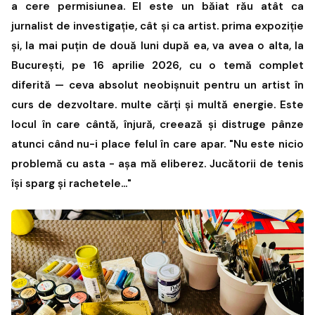
a cere permisiunea. El este un băiat rău atât ca
jurnalist de investigație, cât și ca artist. prima expoziție
și, la mai puțin de două luni după ea, va avea o alta, la
București, pe 16 aprilie 2026, cu o temă complet
diferită — ceva absolut neobișnuit pentru un artist în
curs de dezvoltare. multe cărți și multă energie. Este
locul în care cântă, înjură, creează și distruge pânze
atunci când nu-i place felul în care apar. "Nu este nicio
problemă cu asta - așa mă eliberez. Jucătorii de tenis
își sparg și rachetele..."