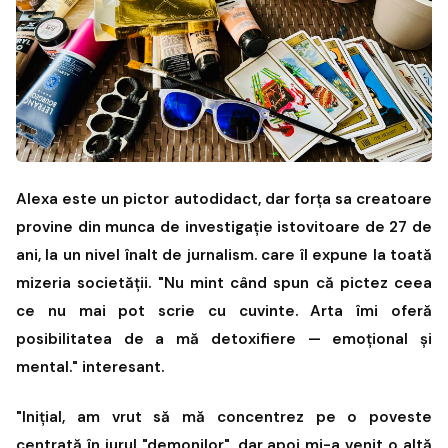
Alexa este un pictor autodidact, dar forța sa creatoare
provine din munca de investigație istovitoare de 27 de
ani, la un nivel înalt de jurnalism. care îl expune la toată
mizeria societății. "Nu mint când spun că pictez ceea
ce nu mai pot scrie cu cuvinte. Arta îmi oferă
posibilitatea de a mă detoxifiere — emoțional și
mental." interesant.
"Inițial, am vrut să mă concentrez pe o poveste
centrată în jurul "demonilor", dar apoi mi-a venit o altă